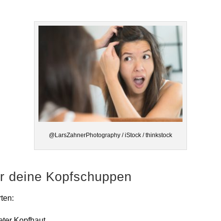
@LarsZahnerPhotography / iStock / thinkstock
ür deine Kopfschuppen
ten:
eter Kopfhaut